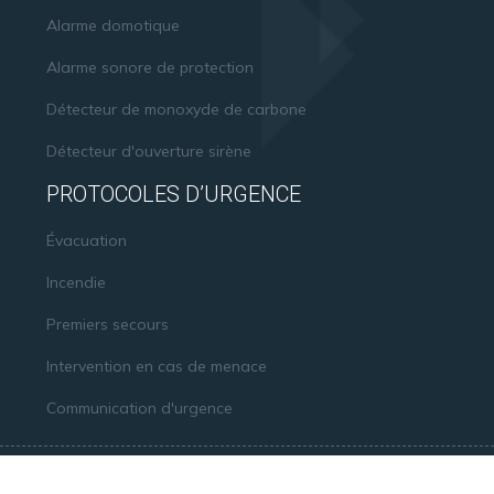
Alarme domotique
Alarme sonore de protection
Détecteur de monoxyde de carbone
Détecteur d'ouverture sirène
PROTOCOLES D’URGENCE
Évacuation
Incendie
Premiers secours
Intervention en cas de menace
Communication d'urgence
Normes et certifications en matière de sécurité.